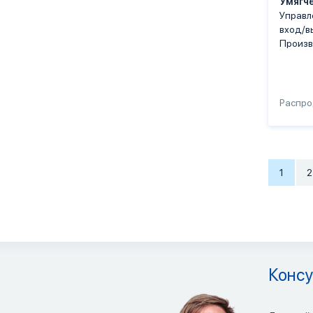
Умягч
Управл
вход/в
Произв
Распр
1
2
Консу