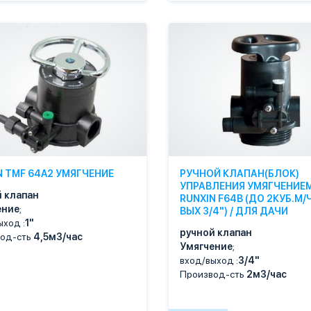
N TMF 64A2 УМЯГЧЕНИЕ
РУЧНОЙ КЛАПАН(БЛОК)
УПРАВЛЕНИЯ УМЯГЧЕНИЕ
 клапан
RUNXIN F64B (ДО 2КУБ.М/Ч
ение
;
ВЫХ 3/4") / ДЛЯ ДАЧИ
ыход :
1"
ручной клапан
од-сть
4,5м3/час
Умягчение
;
вход/выход :
3/4"
Производ-сть
2м3/час