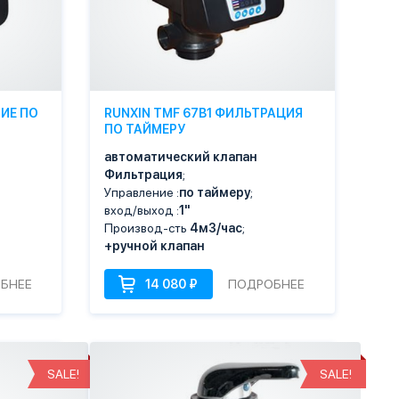
ИЕ ПО
RUNXIN TMF 67B1 ФИЛЬТРАЦИЯ
ПО ТАЙМЕРУ
автоматический клапан
Фильтрация
;
Управление :
по таймеру
;
вход/выход :
1"
Производ-сть
4м3/час
;
+ручной клапан
БНЕЕ
ПОДРОБНЕЕ
SALE!
SALE!