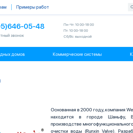
рам
Примеры работ
95)646-05-48
Пн-Чт: 10:00-18:00
Пт: 10:00-18:00
тный звонок
Сб/Вс: выходной
одных домов
Коммерческие системы
К
n
Основанная в 2000 году, компания Wenz
находится в городе Шаньфу, Вэ
производстве многофункционального
очистки воды (Runxin Valve). Разр