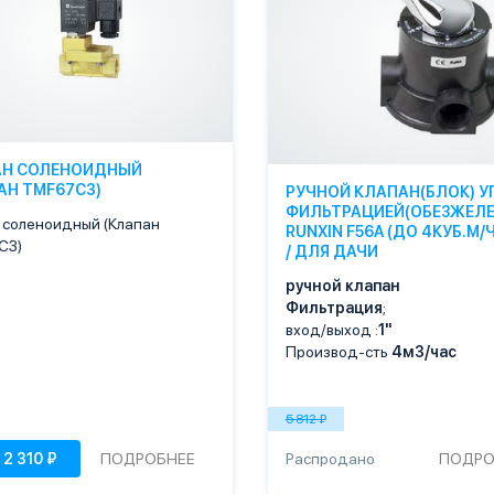
АН СОЛЕНОИДНЫЙ
АН TMF67C3)
РУЧНОЙ КЛАПАН(БЛОК) У
ФИЛЬТРАЦИЕЙ(ОБЕЗЖЕЛЕ
 соленоидный (Клапан
RUNXIN F56A (ДО 4КУБ.М/Ч,
C3)
/ ДЛЯ ДАЧИ
ручной клапан
Фильтрация
;
вход/выход :
1"
Производ-сть
4м3/час
5 812 ₽
ПОДРОБНЕЕ
Распродано
ПОДРО