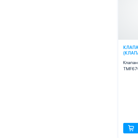
КЛАП
(КЛАП
Клапан
TMF67