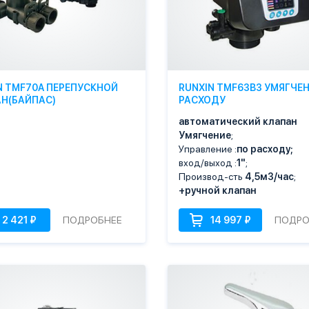
N TMF70A ПЕРЕПУСКНОЙ
RUNXIN TMF63B3 УМЯГЧЕН
Н(БАЙПАС)
РАСХОДУ
автоматический клапан
Умягчение
;
Управление :
по расходу;
вход/выход :
1"
;
Производ-сть
4,5м3/час
;
+ручной клапан
ПОДРОБНЕЕ
ПОДРО