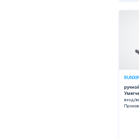
RUNXI
ручной
Умягч
вход/в
Произв