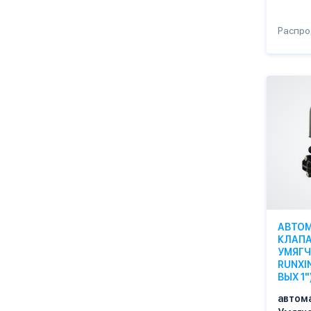
Распр
АВТО
КЛАПА
УМЯГЧ
RUNXIN
ВЫХ 1
автом