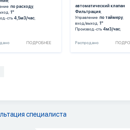
ение
;
автоматический клапан
ение :
по расходу
;
Фильтрация
;
ыход :
1"
Управление :
по таймеру
;
од-сть
4,5м3/час
;
вход/выход :
1"
Производ-сть
4м3/час
;
одано
ПОДРОБНЕЕ
Распродано
ПОДРО
льтация специалиста