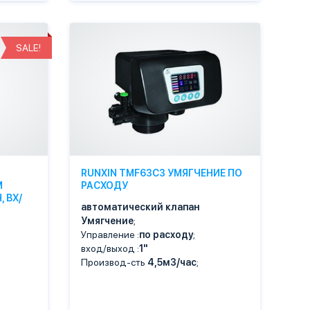
SALE!
RUNXIN TMF63C3 УМЯГЧЕНИЕ ПО
М
РАСХОДУ
, ВХ/
автоматический клапан
Умягчение
;
Управление :
по расходу
;
вход/выход :
1"
Производ-сть
4,5м3/час
;