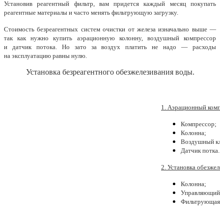
Установив реагентный фильтр, вам придется каждый месяц покупать
реагентные материалы и часто менять фильтрующую загрузку.
Стоимость безреагентных систем очистки от железа изначально выше —
так как нужно купить аэрационную колонну, воздушный компрессор
и датчик потока. Но зато за воздух платить не надо — расходы
на эксплуатацию равны нулю.
Установка безреагентного обезжелезивания воды.
1. Аэрационный комп
Компрессор;
Колонна;
Воздушный кл
Датчик потка.
2. Установка обезжел
Колонна;
Управляющий 
Фильтрующая 