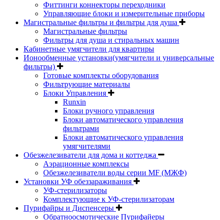
Фиттинги коннекторы переходники
Управляющие блоки и измерительные приборы
Магистральные фильтры и фильтры для душа
Магистральные фильтры
Фильтры для душа и стиральных машин
Кабинетные умягчители для квартиры
Ионообменные установки(умягчители и универсальные
фильтры)
Готовые комплекты оборудования
Фильтрующие материалы
Блоки Управления
Runxin
Блоки ручного управления
Блоки автоматического управления
фильтрами
Блоки автоматического управления
умягчителями
Обезжелезиватели для дома и коттеджа
Аэрационные комплексы
Обезжелезиватели воды серии MF (МЖФ)
Установки УФ обеззараживания
УФ-стерилизаторы
Комплектующие к УФ-стерилизаторам
Пурифайры и Диспенсеры
Обратноосмотические Пурифайеры