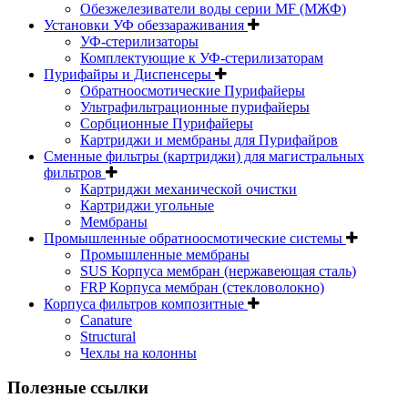
Обезжелезиватели воды серии MF (МЖФ)
Установки УФ обеззараживания
УФ-стерилизаторы
Комплектующие к УФ-стерилизаторам
Пурифайры и Диспенсеры
Обратноосмотические Пурифайеры
Ультрафильтрационные пурифайеры
Сорбционные Пурифайеры
Картриджи и мембраны для Пурифайров
Сменные фильтры (картриджи) для магистральных
фильтров
Картриджи механической очистки
Картриджи угольные
Мембраны
Промышленные обратноосмотические системы
Промышленные мембраны
SUS Корпуса мембран (нержавеющая сталь)
FRP Корпуса мембран (стекловолокно)
Корпуса фильтров композитные
Canature
Structural
Чехлы на колонны
Полезные ссылки