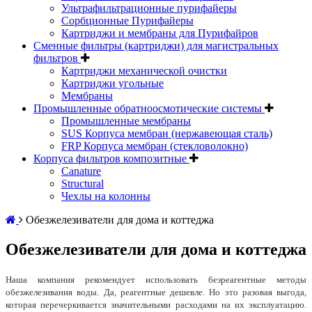
Ультрафильтрационные пурифайеры
Сорбционные Пурифайеры
Картриджи и мембраны для Пурифайров
Сменные фильтры (картриджи) для магистральных
фильтров
Картриджи механической очистки
Картриджи угольные
Мембраны
Промышленные обратноосмотические системы
Промышленные мембраны
SUS Корпуса мембран (нержавеющая сталь)
FRP Корпуса мембран (стекловолокно)
Корпуса фильтров композитные
Canature
Structural
Чехлы на колонны
Обезжелезиватели для дома и коттеджа
Обезжелезиватели для дома и коттеджа
Наша компания рекомендует использовать безреагентные методы
обезжелезивания воды. Да, реагентные дешевле. Но это разовая выгода,
которая перечеркивается значительными расходами на их эксплуатацию.