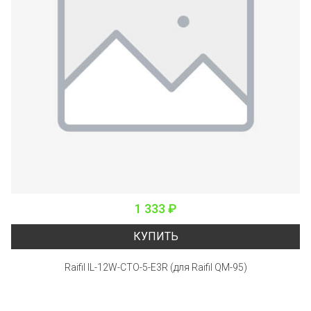
1 333 ₽
КУПИТЬ
Raifil IL-12W-CTO-5-E3R (для Raifil QM-95)