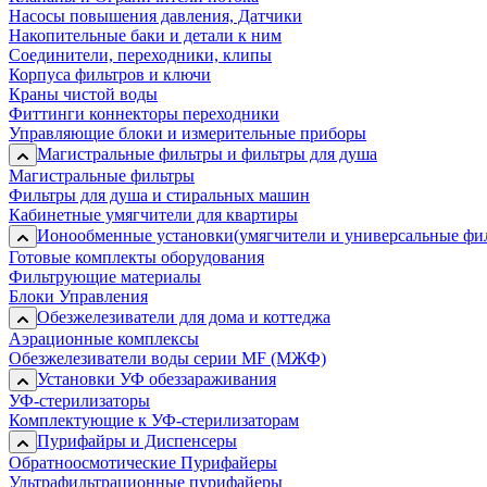
Насосы повышения давления, Датчики
Накопительные баки и детали к ним
Соединители, переходники, клипы
Корпуса фильтров и ключи
Краны чистой воды
Фиттинги коннекторы переходники
Управляющие блоки и измерительные приборы
Магистральные фильтры и фильтры для душа
Магистральные фильтры
Фильтры для душа и стиральных машин
Кабинетные умягчители для квартиры
Ионообменные установки(умягчители и универсальные фи
Готовые комплекты оборудования
Фильтрующие материалы
Блоки Управления
Обезжелезиватели для дома и коттеджа
Аэрационные комплексы
Обезжелезиватели воды серии MF (МЖФ)
Установки УФ обеззараживания
УФ-стерилизаторы
Комплектующие к УФ-стерилизаторам
Пурифайры и Диспенсеры
Обратноосмотические Пурифайеры
Ультрафильтрационные пурифайеры