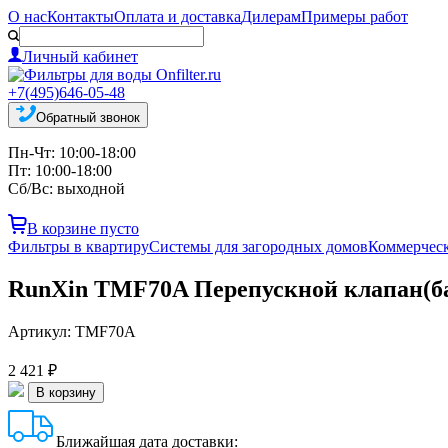
О нас
Контакты
Оплата и доставка
Дилерам
Примеры работ
Личный кабинет
+7(495)646-05-48
Обратный звонок
Пн-Чт: 10:00-18:00
Пт: 10:00-18:00
Сб/Вс: выходной
В корзине пусто
Фильтры в квартиру
Системы для загородных домов
Коммерчес
RunXin TMF70A Перепускной клапан(б
Артикул:
TMF70A
2 421 ₽
Ближайшая дата доставки: