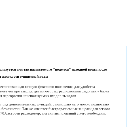
льзуется для так называемого "подмеса" исходной воды после
ня жесткости очищенной воды
обеспечивающая точную фиксацию положения, для удобства
меет четыре выхода, два из которых расположены сзади как у блока
для перекрытия неиспользуемых входов-выходов.
т ряд дополнительных функций: с помощью него можно полностью
 без очистки. Так же имеются быстроразъемные защелки для легкого
0A встроен расходомер, для снятия показаний с него необходимо