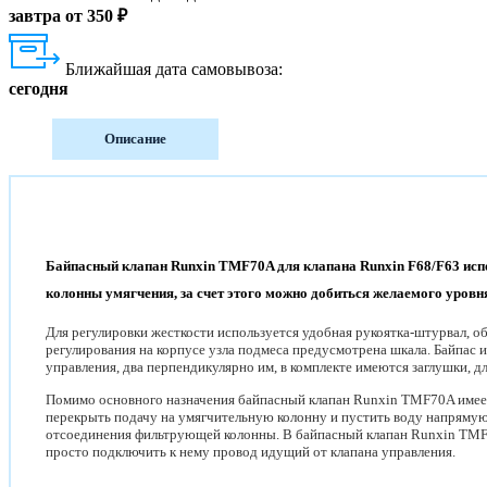
завтра от 350 ₽
Ближайшая дата самовывоза:
сегодня
Описание
Байпасный клапан Runxin TMF70A для клапана Runxin F68/F63 испо
колонны умягчения, за счет этого можно добиться желаемого уров
Для регулировки жесткости используется удобная рукоятка-штурвал, 
регулирования на корпусе узла подмеса предусмотрена шкала. Байпас и
управления, два перпендикулярно им, в комплекте имеются заглушки, 
Помимо основного назначения байпасный клапан Runxin TMF70A имее
перекрыть подачу на умягчительную колонну и пустить воду напрямую
отсоединения фильтрующей колонны. В байпасный клапан Runxin TMF7
просто подключить к нему провод идущий от клапана управления.