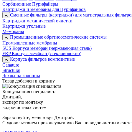
Сорбционные Пурифайеры
Картриджи и мембраны для Пурифайров
Сменные фильтры (картриджи) для магистральных фильтро
Картриджи механической очистки
Картриджи угольные
Мембраны
Промышленные обратноосмотические системы
Промышленные мембраны
SUS Корпуса мембран (нержавеющая сталь)
FRP Корпуса мембран (стекловолокно)
Корпуса фильтров композитные
Canature
Structural
Чехлы на колонны
Товар добавлен в корзину
Консультация специалиста
Дмитрий,
эксперт по монтажу
водоочистных систем
Здравствуйте, меня зовут Дмитрий.
С удовольствием проконсультирую Вас по водоочистным сист