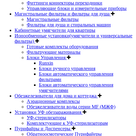
Фиттинги коннекторы переходники
Управляющие блоки и измерительные приборы
Магистральные фильтры и фильтры для душа
Магистральные фильтры
Фильтры для душа и стиральных машин
Кабинетные умягчители для квартиры
Ионообменные установки(умягчители и универсальные
фильтры)
Готовые комплекты оборудования
Фильтрующие материалы
Блоки Управления
Runxin
Блоки ручного управления
Блоки автоматического управления
фильтрами
Блоки автоматического управления
умягчителями
Обезжелезиватели для дома и коттеджа
Аэрационные комплексы
Обезжелезиватели воды серии MF (МЖФ)
Установки УФ обеззараживания
УФ-стерилизаторы
Комплектующие к УФ-стерилизаторам
Пурифайры и Диспенсеры
Обратноосмотические Пурифайеры