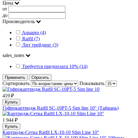
Цена
от
до
Производитель
Aquapro (4)
Raifil (7)
Лит трейдинг (3)
sales_notes
Требуется предоплата 10% (14)
Применить
Сбросить
Сортировать
Показывать
419 ₽
Купить
Гофрокартридж Raifil SC-10PT-5 Sim line 10" (Тайвань)
1 944 ₽
Купить
Картридж-Сетка Raifil LX-10-10 Slim Line 10″