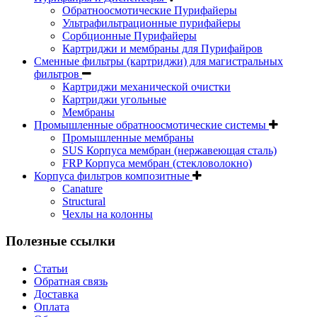
Обратноосмотические Пурифайеры
Ультрафильтрационные пурифайеры
Сорбционные Пурифайеры
Картриджи и мембраны для Пурифайров
Сменные фильтры (картриджи) для магистральных
фильтров
Картриджи механической очистки
Картриджи угольные
Мембраны
Промышленные обратноосмотические системы
Промышленные мембраны
SUS Корпуса мембран (нержавеющая сталь)
FRP Корпуса мембран (стекловолокно)
Корпуса фильтров композитные
Canature
Structural
Чехлы на колонны
Полезные ссылки
Статьи
Обратная связь
Доставка
Оплата