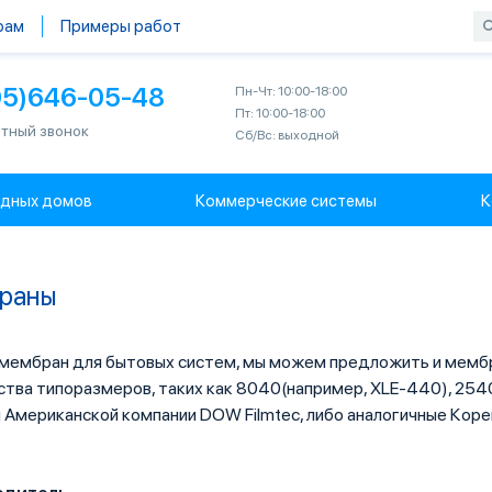
рам
Примеры работ
95)646-05-48
Пн-Чт: 10:00-18:00
Пт: 10:00-18:00
тный звонок
Сб/Вс: выходной
одных домов
Коммерческие системы
К
раны
мембран для бытовых систем, мы можем предложить и мемб
тва типоразмеров, таких как 8040(например, XLE-440), 2540
Американской компании DOW Filmtec, либо аналогичные Коре