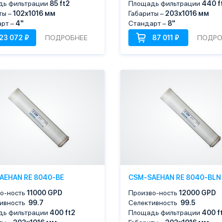
дь фильтрации
85
ft2
Площадь фильтрации
440
f
ты –
102х1016 мм
Габариты –
203х1016 мм
рт –
4"
Стандарт –
8"
ПОДРОБНЕЕ
ПОДРО
AEHAN RE 8040-BE
CSM-SAEHAN RE 8040-BLN
о-ность
11000 GPD
Произво-ность
12000 GPD
тивность
99.7
Селективность
99.5
дь фильтрации
400
ft2
Площадь фильтрации
400
f