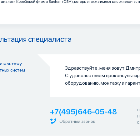
аналоги Корейской фирмы Saehan (CSM), которые также имеют высокие качест
льтация специалиста
по монтажу
Здравствуйте, меня зовут Дмитр
тных систем
С удовольствием проконсультир
оборудованию, монтажу и гаран
+7(495)646-05-48
П
П
Обратный звонок
С