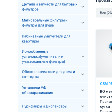
Произв
Детали и запчасти для бытовых
фильтров
Все (26
Магистральные фильтры и
фильтры для душа
Кабинетные умягчители для
квартиры
Ионообменные
установки(умягчители и
универсальные фильтры)
Обезжелезиватели для дома и
коттеджа
CSM R
Установки УФ
RO ме
обеззараживания
очистк
Произв
Пурифайры и Диспенсеры
сутки
Произ