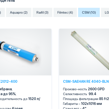
одитель
)
Aquapro (2)
Raifil (3)
Filmtec (4)
CSM (10)
LG
E2012-400
CSM-SAEHAN RE 4040-BLN
мбрана
;
Произво-ность
2600 GPD
а до 95%
;
Селективность
99.4
одительность до
1520 л/
Площадь фильтрации
85
ft2
Габариты –
102х1016 мм
водство
Корея
,
Стандарт –
4"