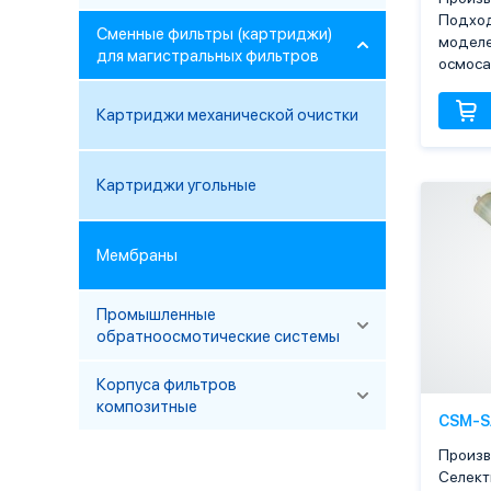
Подход
Сменные фильтры (картриджи)
моделе
для магистральных фильтров
осмоса
Картриджи механической очистки
Картриджи угольные
Мембраны
Промышленные
обратноосмотические системы
Корпуса фильтров
композитные
CSM-S
Произв
Селек