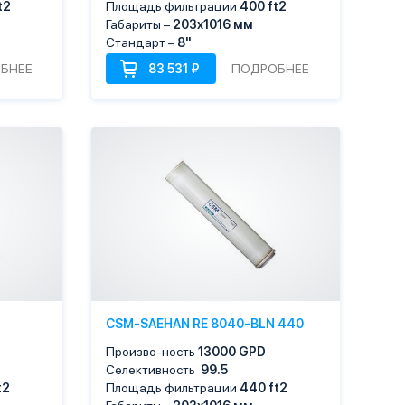
t2
Площадь фильтрации
400
ft2
Габариты –
203х1016 мм
Стандарт –
8"
БНЕЕ
ПОДРОБНЕЕ
CSM-SAEHAN RE 8040-BLN 440
Произво-ность
13000 GPD
Селективность
99.5
t2
Площадь фильтрации
440
ft2