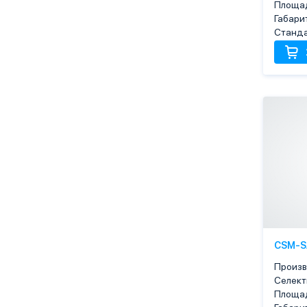
Площа
Габари
Станда
CSM-S
Произв
Селек
Площа