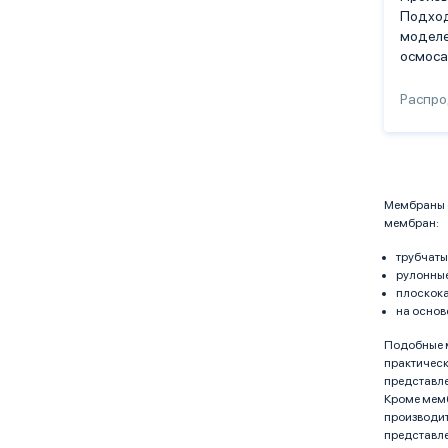
Подход
моделе
осмоса
Распр
Мембраны о
мембран:
трубчаты
рулонные
плоскок
на основ
Подобные м
практическ
представле
Кроме мемб
производит
представле