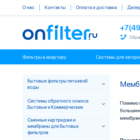
О нас
Контакты
Оплата и доставка
Диле
+7(4
Обра
Фильтры в квартиру
Системы для загор
Бытовые фильтры питьевой
Мемб
воды
Системы обратного осмоса
Помимо 
Бытовые и Коммерческие
большинс
мембран 
Сменные картриджи и
мембраны для бытовых
фильтров