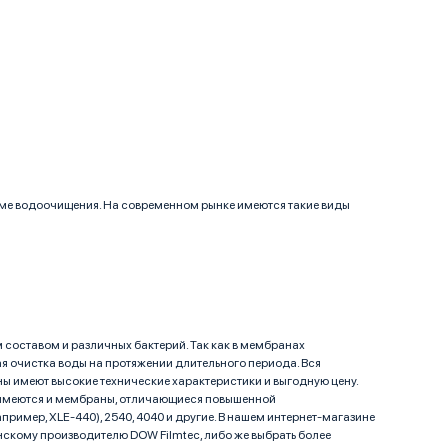
ме водоочищения. На современном рынке имеются такие виды
оставом и различных бактерий. Так как в мембранах
я очистка воды на протяжении длительного периода. Вся
 имеют высокие технические характеристики и выгодную цену.
 имеются и мембраны, отличающиеся повышенной
ример, XLE-440), 2540, 4040 и другие. В нашем интернет-магазине
нскому производителю DOW Filmtec, либо же выбрать более