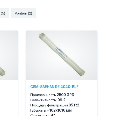
 (5)
Vontron (2)
CSM-SAEHAN RE 4040-BLF
Произво-ность
2500 GPD
Селективность
99.2
Площадь фильтрации
85
ft2
Габариты –
102х1016 мм
Стандарт –
4"