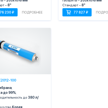
ты –
203х1016 мм
Габариты –
203х1016 мм
рт –
8"
Стандарт –
8"
ПОДРОБНЕЕ
ПОДРО
E2012-100
мбрана
;
ка до 99%
;
одительность до
380 л/
водство
Корея
,