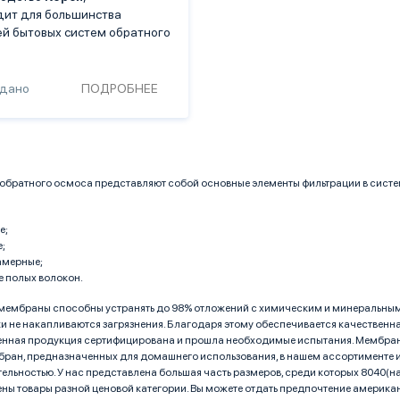
ит для большинства
й бытовых систем обратного
одано
ПОДРОБНЕЕ
братного осмоса представляют собой основные элементы фильтрации в систе
е;
;
амерные;
е полых волокон.
ембраны способны устранять до 98% отложений с химическим и минеральным с
и не накапливаются загрязнения. Благодаря этому обеспечивается качественна
нная продукция сертифицирована и прошла необходимые испытания. Мембраны
ран, предназначенных для домашнего использования, в нашем ассортименте
ельностью. У нас представлена большая часть размеров, среди которых 8040(нап
ны товары разной ценовой категории. Вы можете отдать предпочтение америка