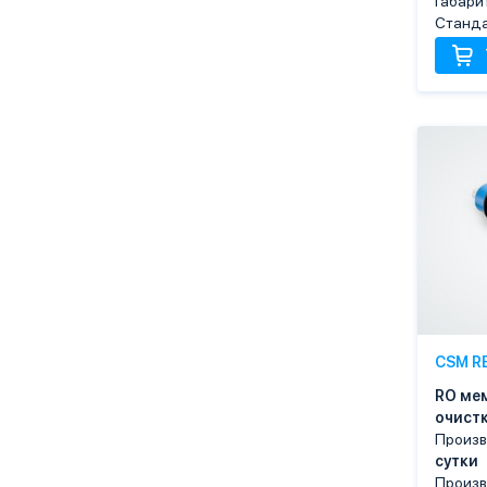
Габари
Станда
CSM R
RO ме
очист
Произв
сутки
Произ