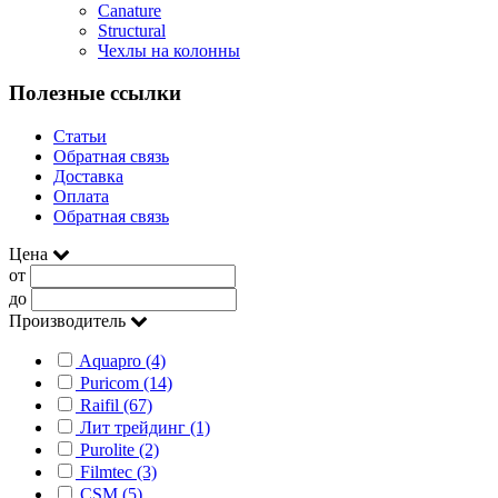
Canature
Structural
Чехлы на колонны
Полезные ссылки
Статьи
Обратная связь
Доставка
Оплата
Обратная связь
Цена
от
до
Производитель
Aquapro (4)
Puricom (14)
Raifil (67)
Лит трейдинг (1)
Purolite (2)
Filmtec (3)
CSM (5)