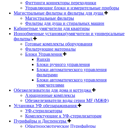
Фиттинги коннекторы переходники
Управляющие блоки и измерительные приборы
Магистральные фильтры и фильтры для душа
Магистральные фильтры
Фильтры для душа и стиральных машин
Кабинетные умягчители для квартиры
Ионообменные установки(умягчители и универсальные
фильтры)
Готовые комплекты оборудования
Фильтрующие материалы
Блоки Управления
Runxin
Блоки ручного управления
Блоки автоматического управления
фильтрами
Блоки автоматического управления
умягчителями
Обезжелезиватели для дома и коттеджа
Аэрационные комплексы
Обезжелезиватели воды серии MF (МЖФ)
Установки УФ обеззараживания
УФ-стерилизаторы
Комплектующие к УФ-стерилизаторам
Пурифайры и Диспенсеры
Обратноосмотические Пурифайеры