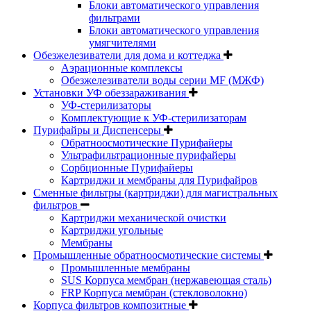
Блоки автоматического управления
фильтрами
Блоки автоматического управления
умягчителями
Обезжелезиватели для дома и коттеджа
Аэрационные комплексы
Обезжелезиватели воды серии MF (МЖФ)
Установки УФ обеззараживания
УФ-стерилизаторы
Комплектующие к УФ-стерилизаторам
Пурифайры и Диспенсеры
Обратноосмотические Пурифайеры
Ультрафильтрационные пурифайеры
Сорбционные Пурифайеры
Картриджи и мембраны для Пурифайров
Сменные фильтры (картриджи) для магистральных
фильтров
Картриджи механической очистки
Картриджи угольные
Мембраны
Промышленные обратноосмотические системы
Промышленные мембраны
SUS Корпуса мембран (нержавеющая сталь)
FRP Корпуса мембран (стекловолокно)
Корпуса фильтров композитные