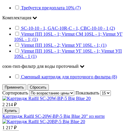
Требуется предоплата 10% (7)
Комплектация
SC-10-10 - 1, GAC-10R-C - 1, CBC-10-10 - 1 (2)
Virmut ПП 10SL - 1; Virmut СМ 10SL - 1; Virmut УГ
10SL - 1; (1)
Virmut ПП 10SL - 2; Virmut УГ 10SL - 1; (1)
Virmut ПП 10SL - 1; Virmut УГ 10SL - 1; Virmut УП
10SL - 1 (1)
озон-тип-фильтр для воды проточный
Сменный картридж для проточного фильтра (8)
Применить
Сбросить
Сортировать
Показывать
2 214 ₽
Купить
Картридж Raifil SC-20W-BP-5 Big Blue 20" из нити
1 217 ₽