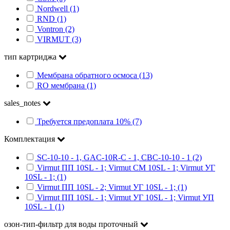
Nordwell (1)
RND (1)
Vontron (2)
VIRMUT (3)
тип картриджа
Мембрана обратного осмоса (13)
RO мембрана (1)
sales_notes
Требуется предоплата 10% (7)
Комплектация
SC-10-10 - 1, GAC-10R-C - 1, CBC-10-10 - 1 (2)
Virmut ПП 10SL - 1; Virmut СМ 10SL - 1; Virmut УГ
10SL - 1; (1)
Virmut ПП 10SL - 2; Virmut УГ 10SL - 1; (1)
Virmut ПП 10SL - 1; Virmut УГ 10SL - 1; Virmut УП
10SL - 1 (1)
озон-тип-фильтр для воды проточный