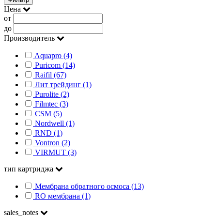
Цена
от
до
Производитель
Aquapro (4)
Puricom (14)
Raifil (67)
Лит трейдинг (1)
Purolite (2)
Filmtec (3)
CSM (5)
Nordwell (1)
RND (1)
Vontron (2)
VIRMUT (3)
тип картриджа
Мембрана обратного осмоса (13)
RO мембрана (1)
sales_notes