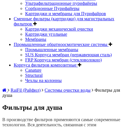
Ультрафильтрационные пурифайеры
Сорбционные Пурифайеры
Картриджи и мембраны для Пурифайров
Сменные фильтры (картриджи) для магистральных
фильтров
Картриджи механической очистки
Картриджи угольные
Мембраны
Промышленные обратноосмотические системы
Промышленные мембраны
SUS Корпуса мембран (нержавеющая сталь)
FRP Корпуса мембран (стекловолокно)
Корпуса фильтров композитные
Canature
Structural
Чехлы на колонны
RaiFil (Райфил)
Системы очистки воды
Фильтры для
душа
Фильтры для душа
В производстве фильтров применяются самые современные
технологии. Вся деятельность, связанная с этим