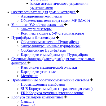
Блоки автоматического управления
умягчителями
Обезжелезиватели для дома и коттеджа
Аэрационные комплексы
Обезжелезиватели воды серии MF (МЖФ)
Установки УФ обеззараживания
УФ-стерилизаторы
Комплектующие к УФ-стерилизаторам
Пурифайры и Диспенсеры
Обратноосмотические Пурифайеры
Ультрафильтрационные пурифайеры
Сорбционные Пурифайеры
Картриджи и мембраны для Пурифайров
Сменные фильтры (картриджи) для магистральных
фильтров
Картриджи механической очистки
Картриджи угольные
Мембраны
Промышленные обратноосмотические системы
Промышленные мембраны
SUS Корпуса мембран (нержавеющая сталь)
FRP Корпуса мембран (стекловолокно)
Корпуса фильтров композитные
Canature
Structural