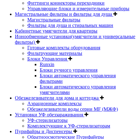
Фиттинги коннекторы переходники
Управляющие блоки и измерительные приборы
Магистральные фильтры и фильтры для душа
Магистральные фильтры
Фильтры для душа и стиральных машин
Кабинетные умягчители для квартиры
Ионообменные установки(умягчители и универсальные
фильтры)
Готовые комплекты оборудования
Фильтрующие материалы
Блоки Управления
Runxin
Блоки ручного управления
Блоки автоматического управления
фильтрами
Блоки автоматического управления
умягчителями
Обезжелезиватели для дома и коттеджа
Аэрационные комплексы
Обезжелезиватели воды серии MF (МЖФ)
Установки УФ обеззараживания
УФ-стерилизаторы
Комплектующие к УФ-стерилизаторам
Пурифайры и Диспенсеры
Обратноосмотические Пурифайеры