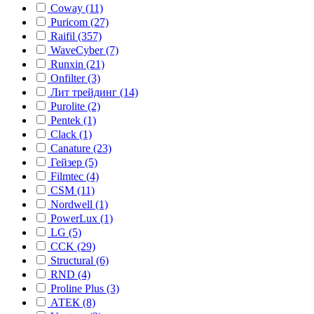
Coway (11)
Puricom (27)
Raifil (357)
WaveCyber (7)
Runxin (21)
Onfilter (3)
Лит трейдинг (14)
Purolite (2)
Pentek (1)
Clack (1)
Canature (23)
Гейзер (5)
Filmtec (4)
CSM (11)
Nordwell (1)
PowerLux (1)
LG (5)
CCK (29)
Structural (6)
RND (4)
Proline Plus (3)
АТЕК (8)