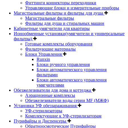
Фиттинги коннекторы переходники
Управляющие блоки и измерительные приборы
Магистральные фильтры и фильтры для душа
Магистральные фильтры
Фильтры для душа и стиральных машин
Кабинетные умягчители для квартиры
Ионообменные установки(умягчители и универсальные
фильтры)
Готовые комплекты оборудования
Фильтрующие материалы
Блоки Управления
Runxin
Блоки ручного управления
Блоки автоматического управления
фильтрами
Блоки автоматического управления
умягчителями
Обезжелезиватели для дома и коттеджа
Аэрационные комплексы
Обезжелезиватели воды серии MF (МЖФ)
Установки УФ обеззараживания
УФ-стерилизаторы
Комплектующие к УФ-стерилизаторам
Пурифайры и Диспенсеры
Обратноосмотические Пурифайеры