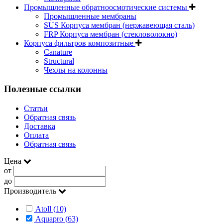
Промышленные обратноосмотические системы
Промышленные мембраны
SUS Корпуса мембран (нержавеющая сталь)
FRP Корпуса мембран (стекловолокно)
Корпуса фильтров композитные
Canature
Structural
Чехлы на колонны
Полезные ссылки
Статьи
Обратная связь
Доставка
Оплата
Обратная связь
Цена
от
до
Производитель
Atoll (10)
Aquapro (63)