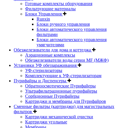
Готовые комплекты оборудования
Фильтрующие материалы
Блоки Управления
Runxin
Блоки ручного управления
Блоки автоматического управления
фильтрами
Блоки автоматического управления
умягчителями
Обезжелезиватели для дома и коттеджа
Аэрационные комплексы
Обезжелезиватели воды серии MF (МЖФ)
Установки УФ обеззараживания
УФ-стерилизаторы
Комплектующие к УФ-стерилизаторам
Пурифайры и Диспенсеры
Обратноосмотические Пурифайеры
Ультрафильтрационные пурифайеры
Сорбционные Пурифайеры
Картриджи и мембраны для Пурифайров
Сменные фильтры (картриджи) для магистральных
фильтров
Картриджи механической очистки
Картриджи угольные
Мембраны