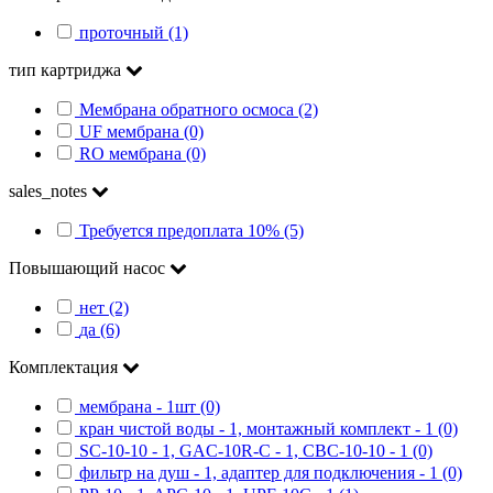
проточный (1)
тип картриджа
Мембрана обратного осмоса (2)
UF мембрана (0)
RO мембрана (0)
sales_notes
Требуется предоплата 10% (5)
Повышающий насос
нет (2)
да (6)
Комплектация
мембрана - 1шт (0)
кран чистой воды - 1, монтажный комплект - 1 (0)
SC-10-10 - 1, GAC-10R-C - 1, CBC-10-10 - 1 (0)
фильтр на душ - 1, адаптер для подключения - 1 (0)