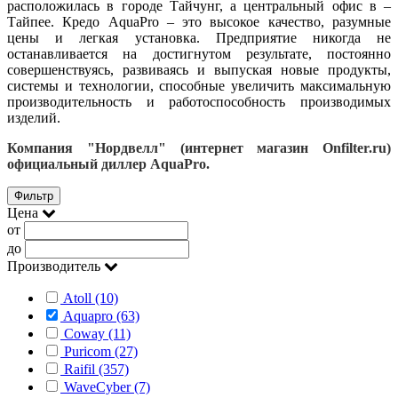
расположилась в городе Тайчунг, а центральный офис в –
Тайпее. Кредо AquaPro – это высокое качество, разумные
цены и легкая установка. Предприятие никогда не
останавливается на достигнутом результате, постоянно
совершенствуясь, развиваясь и выпуская новые продукты,
системы и технологии, способные увеличить максимальную
производительность и работоспособность производимых
изделий.
Компания "Нордвелл" (интернет магазин Onfilter.ru)
официальный диллер AquaPro.
Фильтр
Цена
от
до
Производитель
Atoll (10)
Aquapro (63)
Coway (11)
Puricom (27)
Raifil (357)
WaveCyber (7)