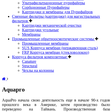
Ультрафильтрационные пурифайеры
Сорбционные Пурифайеры
Картриджи и мембраны для Пурифайров
Сменные фильтры (картриджи) для магистральных
фильтров
Картриджи механической очистки
Картриджи угольные
Мембраны
Промышленные обратноосмотические системы
Промышленные мембраны
SUS Корпуса мембран (нержавеющая сталь)
FRP Корпуса мембран (стекловолокно)
Корпуса фильтров композитные
Canature
Structural
Чехлы на колонны
Aquapro
AquaPro начала свою деятельность еще в начале 90-х годов
прошлого века в Америке, затем производство было
переведено на Тайвань. Производственная база