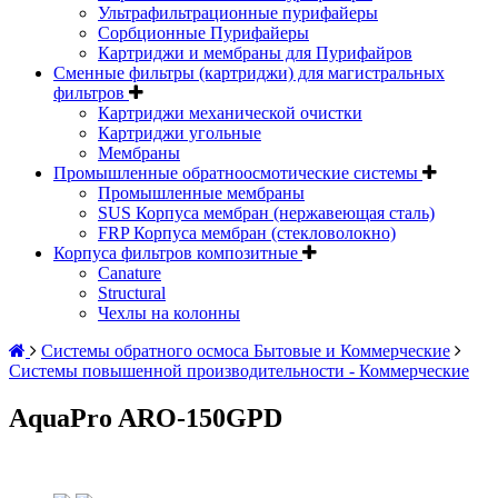
Ультрафильтрационные пурифайеры
Сорбционные Пурифайеры
Картриджи и мембраны для Пурифайров
Сменные фильтры (картриджи) для магистральных
фильтров
Картриджи механической очистки
Картриджи угольные
Мембраны
Промышленные обратноосмотические системы
Промышленные мембраны
SUS Корпуса мембран (нержавеющая сталь)
FRP Корпуса мембран (стекловолокно)
Корпуса фильтров композитные
Canature
Structural
Чехлы на колонны
Системы обратного осмоса Бытовые и Коммерческие
Системы повышенной производительности - Коммерческие
AquaPro ARO-150GPD