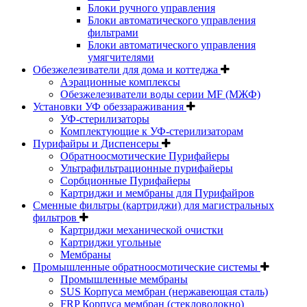
Блоки ручного управления
Блоки автоматического управления
фильтрами
Блоки автоматического управления
умягчителями
Обезжелезиватели для дома и коттеджа
Аэрационные комплексы
Обезжелезиватели воды серии MF (МЖФ)
Установки УФ обеззараживания
УФ-стерилизаторы
Комплектующие к УФ-стерилизаторам
Пурифайры и Диспенсеры
Обратноосмотические Пурифайеры
Ультрафильтрационные пурифайеры
Сорбционные Пурифайеры
Картриджи и мембраны для Пурифайров
Сменные фильтры (картриджи) для магистральных
фильтров
Картриджи механической очистки
Картриджи угольные
Мембраны
Промышленные обратноосмотические системы
Промышленные мембраны
SUS Корпуса мембран (нержавеющая сталь)
FRP Корпуса мембран (стекловолокно)