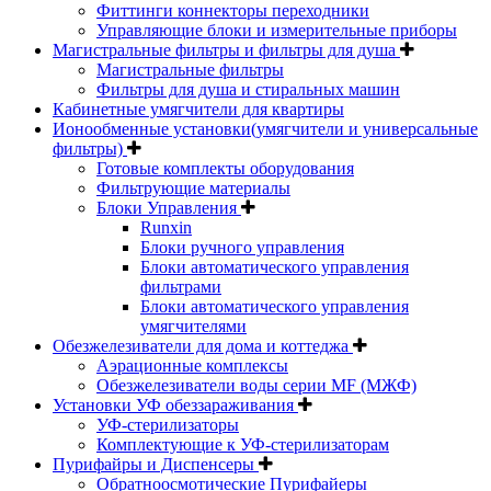
Фиттинги коннекторы переходники
Управляющие блоки и измерительные приборы
Магистральные фильтры и фильтры для душа
Магистральные фильтры
Фильтры для душа и стиральных машин
Кабинетные умягчители для квартиры
Ионообменные установки(умягчители и универсальные
фильтры)
Готовые комплекты оборудования
Фильтрующие материалы
Блоки Управления
Runxin
Блоки ручного управления
Блоки автоматического управления
фильтрами
Блоки автоматического управления
умягчителями
Обезжелезиватели для дома и коттеджа
Аэрационные комплексы
Обезжелезиватели воды серии MF (МЖФ)
Установки УФ обеззараживания
УФ-стерилизаторы
Комплектующие к УФ-стерилизаторам
Пурифайры и Диспенсеры
Обратноосмотические Пурифайеры