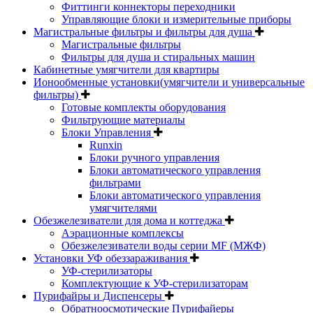
Фиттинги коннекторы переходники
Управляющие блоки и измерительные приборы
Магистральные фильтры и фильтры для душа
Магистральные фильтры
Фильтры для душа и стиральных машин
Кабинетные умягчители для квартиры
Ионообменные установки(умягчители и универсальные
фильтры)
Готовые комплекты оборудования
Фильтрующие материалы
Блоки Управления
Runxin
Блоки ручного управления
Блоки автоматического управления
фильтрами
Блоки автоматического управления
умягчителями
Обезжелезиватели для дома и коттеджа
Аэрационные комплексы
Обезжелезиватели воды серии MF (МЖФ)
Установки УФ обеззараживания
УФ-стерилизаторы
Комплектующие к УФ-стерилизаторам
Пурифайры и Диспенсеры
Обратноосмотические Пурифайеры