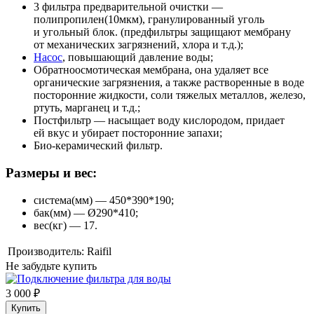
3 фильтра предварительной очистки —
полипропилен(10мкм), гранулированный уголь
и угольный блок. (предфильтры защищают мембрану
от механических загрязнений, хлора и т.д.);
Насос
, повышающий давление воды;
Обратноосмотическая мембрана, она удаляет все
органические загрязнения, а также растворенные в воде
посторонние жидкости, соли тяжелых металлов, железо,
ртуть, марганец и т.д.;
Постфильтр — насыщает воду кислородом, придает
ей вкус и убирает посторонние запахи;
Био-керамический фильтр.
Размеры и вес:
система(мм) — 450*390*190;
бак(мм) — Ø290*410;
вес(кг) — 17.
Производитель:
Raifil
Не забудьте купить
3 000 ₽
Купить