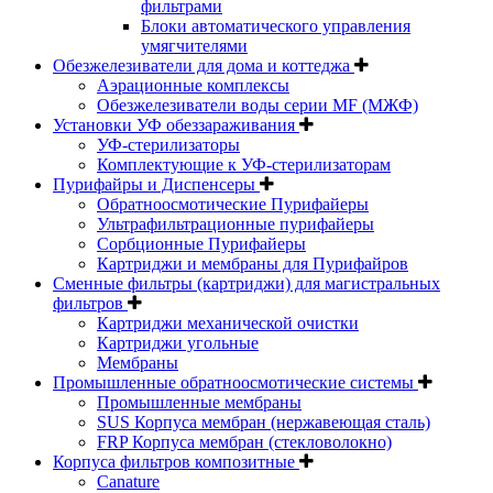
фильтрами
Блоки автоматического управления
умягчителями
Обезжелезиватели для дома и коттеджа
Аэрационные комплексы
Обезжелезиватели воды серии MF (МЖФ)
Установки УФ обеззараживания
УФ-стерилизаторы
Комплектующие к УФ-стерилизаторам
Пурифайры и Диспенсеры
Обратноосмотические Пурифайеры
Ультрафильтрационные пурифайеры
Сорбционные Пурифайеры
Картриджи и мембраны для Пурифайров
Сменные фильтры (картриджи) для магистральных
фильтров
Картриджи механической очистки
Картриджи угольные
Мембраны
Промышленные обратноосмотические системы
Промышленные мембраны
SUS Корпуса мембран (нержавеющая сталь)
FRP Корпуса мембран (стекловолокно)
Корпуса фильтров композитные
Canature