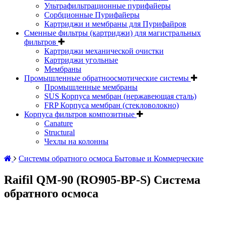
Ультрафильтрационные пурифайеры
Сорбционные Пурифайеры
Картриджи и мембраны для Пурифайров
Сменные фильтры (картриджи) для магистральных
фильтров
Картриджи механической очистки
Картриджи угольные
Мембраны
Промышленные обратноосмотические системы
Промышленные мембраны
SUS Корпуса мембран (нержавеющая сталь)
FRP Корпуса мембран (стекловолокно)
Корпуса фильтров композитные
Canature
Structural
Чехлы на колонны
Системы обратного осмоса Бытовые и Коммерческие
Raifil QM-90 (RO905-BP-S) Система
обратного осмоса