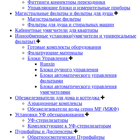
Фиттинги коннекторы переходники
Управляющие блоки и измерительные приборы
Магистральные фильтры и фильтры для душа
Магистральные фильтры
Фильтры для душа и стиральных машин
Кабинетные умягчители для квартиры
Ионообменные установки(умягчители и универсальные
фильтры)
Готовые комплекты оборудования
Фильтрующие материалы
Блоки Управления
Runxin
Блоки ручного управления
Блоки автоматического управления
фильтрами
Блоки автоматического управления
умягчителями
Обезжелезиватели для дома и коттеджа
Аэрационные комплексы
Обезжелезиватели воды серии MF (МЖФ)
Установки УФ обеззараживания
УФ-стерилизаторы
Комплектующие к УФ-стерилизаторам
Пурифайры и Диспенсеры
Обратноосмотические Пурифайеры