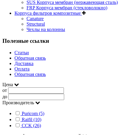
SUS Корпуса мембран (нержавеющая сталь)
FRP Корпуса мембран (стекловолокно)
Корпуса фильтров композитные
Canature
Structural
Чехлы на колонны
Полезные ссылки
Статьи
Обратная связь
Доставка
Оплата
Обратная связь
Цена
от
до
Производитель
Puricom (5)
Raifil (10)
CCK (26)