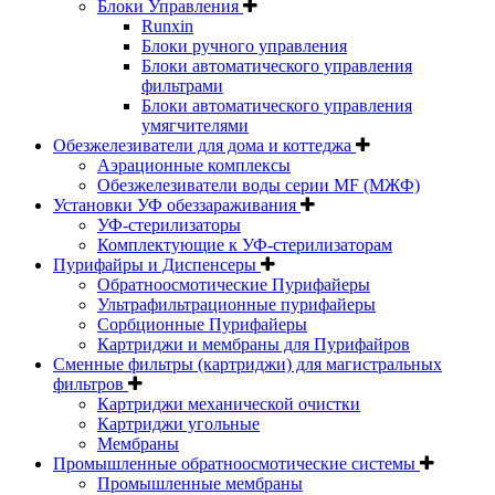
Блоки Управления
Runxin
Блоки ручного управления
Блоки автоматического управления
фильтрами
Блоки автоматического управления
умягчителями
Обезжелезиватели для дома и коттеджа
Аэрационные комплексы
Обезжелезиватели воды серии MF (МЖФ)
Установки УФ обеззараживания
УФ-стерилизаторы
Комплектующие к УФ-стерилизаторам
Пурифайры и Диспенсеры
Обратноосмотические Пурифайеры
Ультрафильтрационные пурифайеры
Сорбционные Пурифайеры
Картриджи и мембраны для Пурифайров
Сменные фильтры (картриджи) для магистральных
фильтров
Картриджи механической очистки
Картриджи угольные
Мембраны
Промышленные обратноосмотические системы
Промышленные мембраны