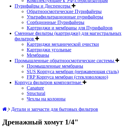
Комплектующие к УФ-стерилизаторам
Пурифайры и Диспенсеры
Обратноосмотические Пурифайеры
Ультрафильтрационные пурифайеры
Сорбционные Пурифайеры
Картриджи и мембраны для Пурифайров
Сменные фильтры (картриджи) для магистральных
фильтров
Картриджи механической очистки
Картриджи угольные
Мембраны
Промышленные обратноосмотические системы
Промышленные мембраны
SUS Корпуса мембран (нержавеющая сталь)
FRP Корпуса мембран (стекловолокно)
Корпуса фильтров композитные
Canature
Structural
Чехлы на колонны
Детали и запчасти для бытовых фильтров
Дренажный хомут 1/4"