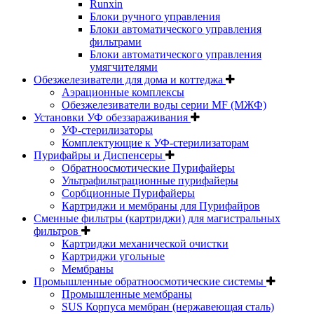
Runxin
Блоки ручного управления
Блоки автоматического управления
фильтрами
Блоки автоматического управления
умягчителями
Обезжелезиватели для дома и коттеджа
Аэрационные комплексы
Обезжелезиватели воды серии MF (МЖФ)
Установки УФ обеззараживания
УФ-стерилизаторы
Комплектующие к УФ-стерилизаторам
Пурифайры и Диспенсеры
Обратноосмотические Пурифайеры
Ультрафильтрационные пурифайеры
Сорбционные Пурифайеры
Картриджи и мембраны для Пурифайров
Сменные фильтры (картриджи) для магистральных
фильтров
Картриджи механической очистки
Картриджи угольные
Мембраны
Промышленные обратноосмотические системы
Промышленные мембраны
SUS Корпуса мембран (нержавеющая сталь)