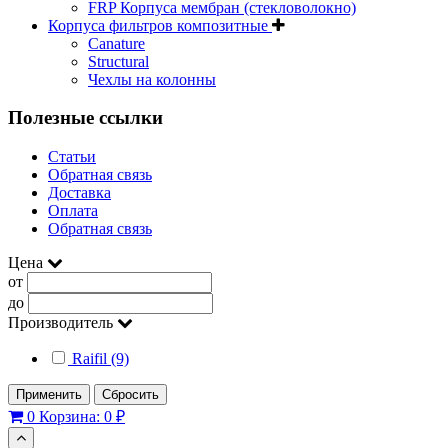
FRP Корпуса мембран (стекловолокно)
Корпуса фильтров композитные
Canature
Structural
Чехлы на колонны
Полезные ссылки
Статьи
Обратная связь
Доставка
Оплата
Обратная связь
Цена
от
до
Производитель
Raifil (9)
Применить
Сбросить
0
Корзина:
0 ₽