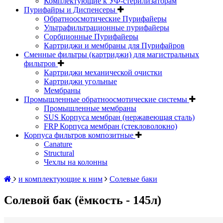
Комплектующие к УФ-стерилизаторам
Пурифайры и Диспенсеры
Обратноосмотические Пурифайеры
Ультрафильтрационные пурифайеры
Сорбционные Пурифайеры
Картриджи и мембраны для Пурифайров
Сменные фильтры (картриджи) для магистральных
фильтров
Картриджи механической очистки
Картриджи угольные
Мембраны
Промышленные обратноосмотические системы
Промышленные мембраны
SUS Корпуса мембран (нержавеющая сталь)
FRP Корпуса мембран (стекловолокно)
Корпуса фильтров композитные
Canature
Structural
Чехлы на колонны
и комплектующие к ним
Солевые баки
Солевой бак (ёмкость - 145л)