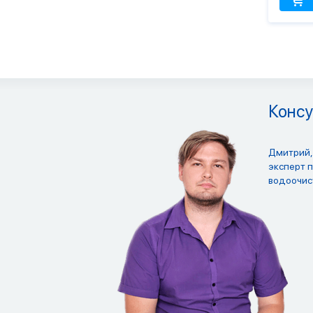
Консу
Дмитрий,
эксперт 
водоочис