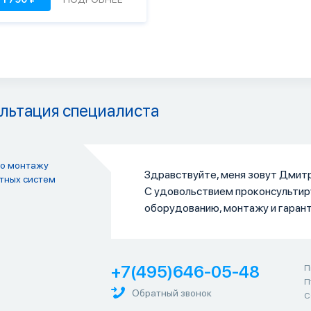
льтация специалиста
по монтажу
Здравствуйте, меня зовут Дмитр
тных систем
С удовольствием проконсультир
оборудованию, монтажу и гаран
+7(495)646-05-48
П
П
Обратный звонок
С