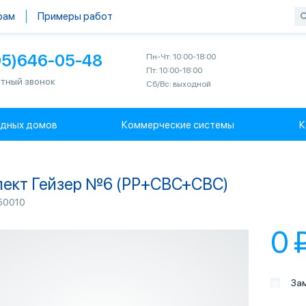
рам
Примеры работ
95)646-05-48
Пн-Чт: 10:00-18:00
Пт: 10:00-18:00
тный звонок
Сб/Вс: выходной
одных домов
Коммерческие системы
К
лект Гейзер №6 (PP+CBC+CBC)
50010
0 
За