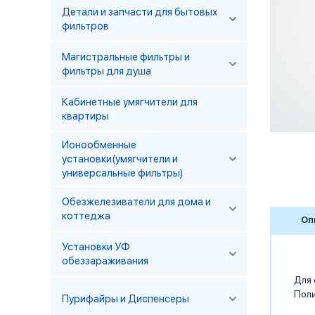
Детали и запчасти для бытовых
фильтров
Магистральные фильтры и
фильтры для душа
Кабинетные умягчители для
квартиры
Ионообменные
установки(умягчители и
универсальные фильтры)
Обезжелезиватели для дома и
коттеджа
Оп
Установки УФ
обеззараживания
Для 
Поли
Пурифайры и Диспенсеры