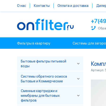
О нас
Контакты
Оплата и доставка
Диле
+7(4
Обра
Фильтры в квартиру
Системы для загор
Бытовые фильтры питьевой
Комп
воды
Артикул:
Системы обратного осмоса
Бытовые и Коммерческие
Сменные картриджи и
мембраны для бытовых
фильтров