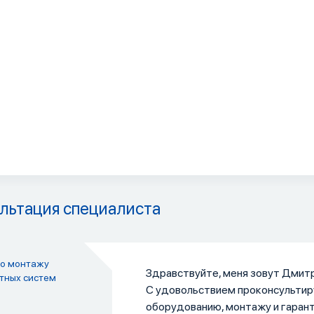
льтация специалиста
по монтажу
Здравствуйте, меня зовут Дмитр
тных систем
С удовольствием проконсультир
оборудованию, монтажу и гаран