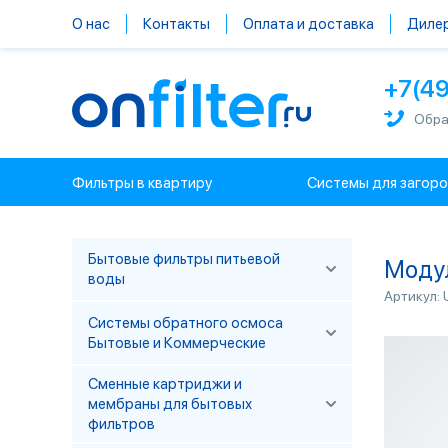
О нас
Контакты
Оплата и доставка
Диле
+7(4
Обра
Фильтры в квартиру
Системы для загор
Бытовые фильтры питьевой
Модул
воды
Артикул:
Системы обратного осмоса
Бытовые и Коммерческие
Сменные картриджи и
мембраны для бытовых
фильтров