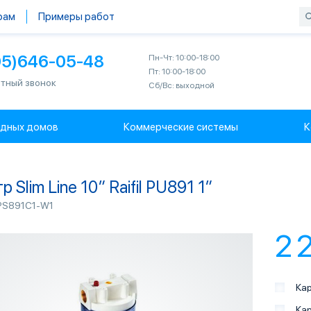
рам
Примеры работ
95)646-05-48
Пн-Чт: 10:00-18:00
Пт: 10:00-18:00
тный звонок
Сб/Вс: выходной
одных домов
Коммерческие системы
К
 Slim Line 10″ Raifil PU891 1″
PS891C1-W1
2 
Кар
Кар