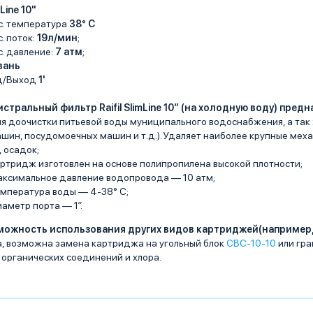
 Line 10"
с. температура
38° C
. поток:
19л/мин
;
. давление:
7 атм
;
вань
д/Выход
1'
стральный фильтр Raifil SlimLine 10″ (на холодную воду) предн
я доочистки питьевой воды муниципального водоснабжения, а так 
шин, посудомоечных машин и т.д.). Удаляет наиболее крупные меха
, осадок;
ртридж изготовлен на основе полипропилена высокой плотности;
ксимальное давление водопровода — 10 атм;
мпература воды — 4-38° C;
аметр порта — 1″.
можность использования других видов картриджей(например,
, возможна замена картриджа на угольный блок
CBC-10-10
или гра
 органических соединений и хлора.