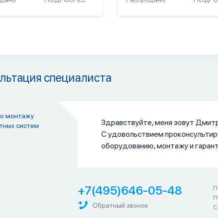
льтация специалиста
по монтажу
Здравствуйте, меня зовут Дмитр
тных систем
С удовольствием проконсультир
оборудованию, монтажу и гаран
+7(495)646-05-48
П
П
Обратный звонок
С