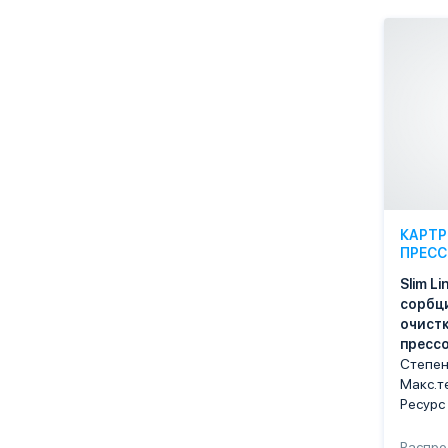
КАРТР
ПРЕСС
Slim Li
сорбц
очист
пресс
Степен
Макс.т
Ресурс
Распр