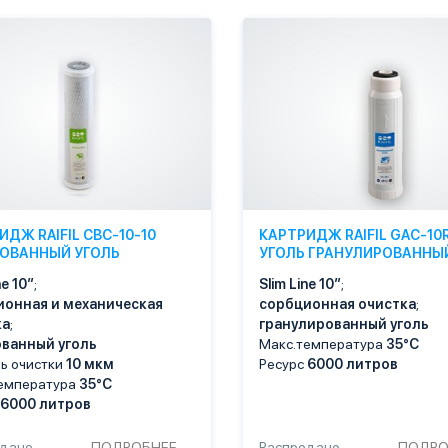
ИДЖ RAIFIL CBC-10-10
КАРТРИДЖ RAIFIL GAC-10
ОВАННЫЙ УГОЛЬ
УГОЛЬ ГРАНУЛИРОВАННЫ
ne 10″
;
Slim Line 10″
;
ионная и механическая
сорбционная очистка
;
ка
;
гранулированный уголь
ованный уголь
Макс.температура
35°С
ь очистки
10 мкм
Ресурс
6000 литров
емпература
35°С
6000 литров
одано
ПОДРОБНЕЕ
Распродано
ПОДРО