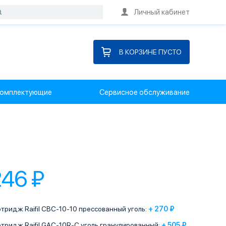
Личный кабинет
В КОРЗИНЕ ПУСТО
омплектующие
Сервисное обслуживание
246 ₽
тридж Raifil CBC-10-10 прессованный уголь:
+ 270 ₽
тридж Raifil GAC-10R-C уголь гранулированный:
+ 505 ₽