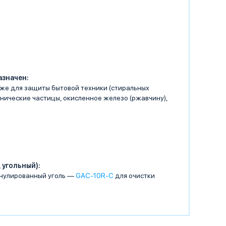
азначен:
же для защиты бытовой техники (стиральных
нические частицы, окисленное железо (ржавчину),
 угольный):
нулированный уголь —
GAC-10R-C
для очистки