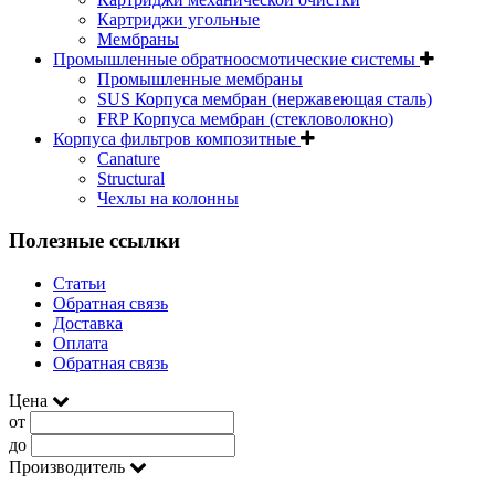
Картриджи угольные
Мембраны
Промышленные обратноосмотические системы
Промышленные мембраны
SUS Корпуса мембран (нержавеющая сталь)
FRP Корпуса мембран (стекловолокно)
Корпуса фильтров композитные
Canature
Structural
Чехлы на колонны
Полезные ссылки
Статьи
Обратная связь
Доставка
Оплата
Обратная связь
Цена
от
до
Производитель