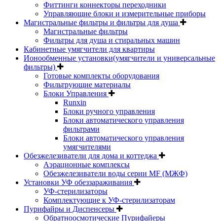
Фиттинги коннекторы переходники
Управляющие блоки и измерительные приборы
Магистральные фильтры и фильтры для душа
Магистральные фильтры
Фильтры для душа и стиральных машин
Кабинетные умягчители для квартиры
Ионообменные установки(умягчители и универсальные
фильтры)
Готовые комплекты оборудования
Фильтрующие материалы
Блоки Управления
Runxin
Блоки ручного управления
Блоки автоматического управления
фильтрами
Блоки автоматического управления
умягчителями
Обезжелезиватели для дома и коттеджа
Аэрационные комплексы
Обезжелезиватели воды серии MF (МЖФ)
Установки УФ обеззараживания
УФ-стерилизаторы
Комплектующие к УФ-стерилизаторам
Пурифайры и Диспенсеры
Обратноосмотические Пурифайеры