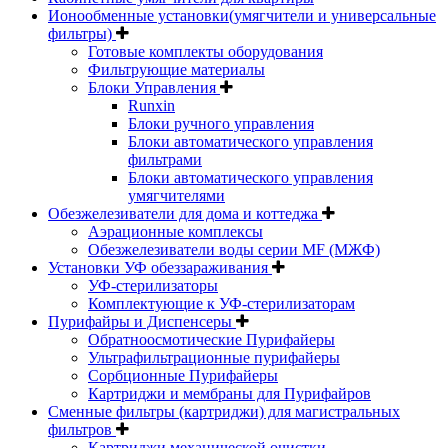
Ионообменные установки(умягчители и универсальные
фильтры)
Готовые комплекты оборудования
Фильтрующие материалы
Блоки Управления
Runxin
Блоки ручного управления
Блоки автоматического управления
фильтрами
Блоки автоматического управления
умягчителями
Обезжелезиватели для дома и коттеджа
Аэрационные комплексы
Обезжелезиватели воды серии MF (МЖФ)
Установки УФ обеззараживания
УФ-стерилизаторы
Комплектующие к УФ-стерилизаторам
Пурифайры и Диспенсеры
Обратноосмотические Пурифайеры
Ультрафильтрационные пурифайеры
Сорбционные Пурифайеры
Картриджи и мембраны для Пурифайров
Сменные фильтры (картриджи) для магистральных
фильтров
Картриджи механической очистки