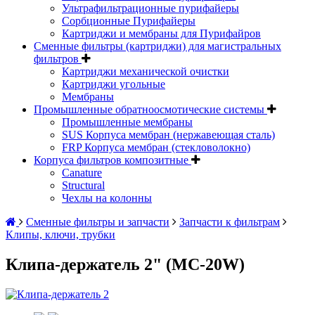
Ультрафильтрационные пурифайеры
Сорбционные Пурифайеры
Картриджи и мембраны для Пурифайров
Сменные фильтры (картриджи) для магистральных
фильтров
Картриджи механической очистки
Картриджи угольные
Мембраны
Промышленные обратноосмотические системы
Промышленные мембраны
SUS Корпуса мембран (нержавеющая сталь)
FRP Корпуса мембран (стекловолокно)
Корпуса фильтров композитные
Canature
Structural
Чехлы на колонны
Сменные фильтры и запчасти
Запчасти к фильтрам
Клипы, ключи, трубки
Клипа-держатель 2" (MC-20W)