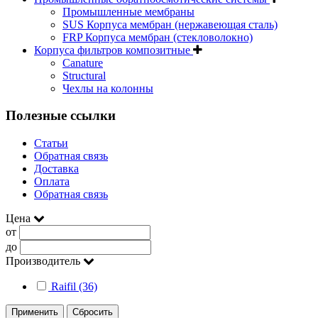
Промышленные мембраны
SUS Корпуса мембран (нержавеющая сталь)
FRP Корпуса мембран (стекловолокно)
Корпуса фильтров композитные
Canature
Structural
Чехлы на колонны
Полезные ссылки
Статьи
Обратная связь
Доставка
Оплата
Обратная связь
Цена
от
до
Производитель
Raifil (36)
Применить
Сбросить