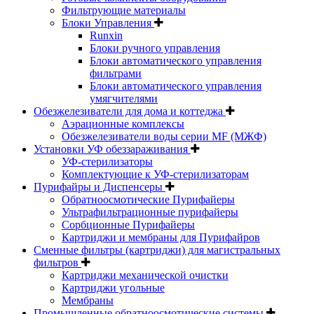
Фильтрующие материалы
Блоки Управления
Runxin
Блоки ручного управления
Блоки автоматического управления
фильтрами
Блоки автоматического управления
умягчителями
Обезжелезиватели для дома и коттеджа
Аэрационные комплексы
Обезжелезиватели воды серии MF (МЖФ)
Установки УФ обеззараживания
УФ-стерилизаторы
Комплектующие к УФ-стерилизаторам
Пурифайры и Диспенсеры
Обратноосмотические Пурифайеры
Ультрафильтрационные пурифайеры
Сорбционные Пурифайеры
Картриджи и мембраны для Пурифайров
Сменные фильтры (картриджи) для магистральных
фильтров
Картриджи механической очистки
Картриджи угольные
Мембраны
Промышленные обратноосмотические системы