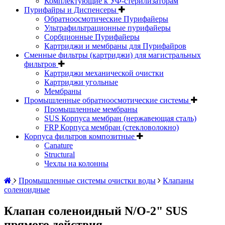
Комплектующие к УФ-стерилизаторам
Пурифайры и Диспенсеры
Обратноосмотические Пурифайеры
Ультрафильтрационные пурифайеры
Сорбционные Пурифайеры
Картриджи и мембраны для Пурифайров
Сменные фильтры (картриджи) для магистральных
фильтров
Картриджи механической очистки
Картриджи угольные
Мембраны
Промышленные обратноосмотические системы
Промышленные мембраны
SUS Корпуса мембран (нержавеющая сталь)
FRP Корпуса мембран (стекловолокно)
Корпуса фильтров композитные
Canature
Structural
Чехлы на колонны
Промышленные системы очистки воды
Клапаны
соленоидные
Клапан соленоидный N/O-2" SUS
прямого действия