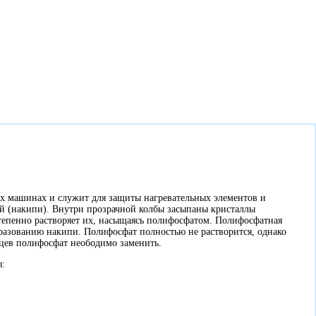
х машинах и служит для защиты нагревательных элементов и
й (накипи). Внутри прозрачной колбы засыпаны кристаллы
тепенно растворяет их, насыщаясь полифосфатом. Полифосфатная
бразованию накипи. Полифосфат полностью не растворится, однако
яцев полифосфат неободимо заменить.
ы: