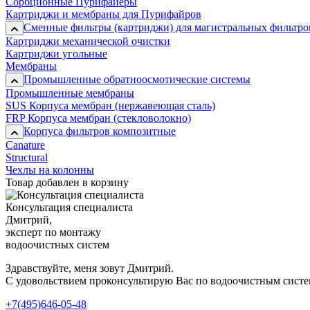
Сорбционные Пурифайеры
Картриджи и мембраны для Пурифайров
Сменные фильтры (картриджи) для магистральных фильтро
Картриджи механической очистки
Картриджи угольные
Мембраны
Промышленные обратноосмотические системы
Промышленные мембраны
SUS Корпуса мембран (нержавеющая сталь)
FRP Корпуса мембран (стекловолокно)
Корпуса фильтров композитные
Canature
Structural
Чехлы на колонны
Товар добавлен в корзину
Консультация специалиста
Дмитрий,
эксперт по монтажу
водоочистных систем
Здравствуйте, меня зовут Дмитрий.
С удовольствием проконсультирую Вас по водоочистным сист
+7(495)646-05-48