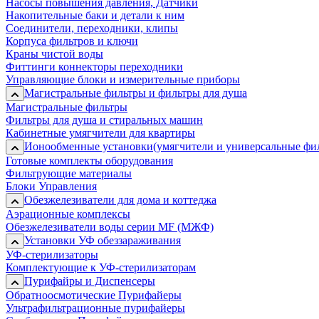
Насосы повышения давления, Датчики
Накопительные баки и детали к ним
Соединители, переходники, клипы
Корпуса фильтров и ключи
Краны чистой воды
Фиттинги коннекторы переходники
Управляющие блоки и измерительные приборы
Магистральные фильтры и фильтры для душа
Магистральные фильтры
Фильтры для душа и стиральных машин
Кабинетные умягчители для квартиры
Ионообменные установки(умягчители и универсальные фи
Готовые комплекты оборудования
Фильтрующие материалы
Блоки Управления
Обезжелезиватели для дома и коттеджа
Аэрационные комплексы
Обезжелезиватели воды серии MF (МЖФ)
Установки УФ обеззараживания
УФ-стерилизаторы
Комплектующие к УФ-стерилизаторам
Пурифайры и Диспенсеры
Обратноосмотические Пурифайеры
Ультрафильтрационные пурифайеры