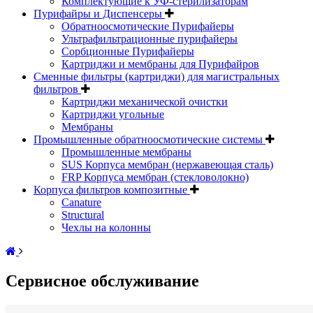
Комплектующие к УФ-стерилизаторам
Пурифайры и Диспенсеры
Обратноосмотические Пурифайеры
Ультрафильтрационные пурифайеры
Сорбционные Пурифайеры
Картриджи и мембраны для Пурифайров
Сменные фильтры (картриджи) для магистральных
фильтров
Картриджи механической очистки
Картриджи угольные
Мембраны
Промышленные обратноосмотические системы
Промышленные мембраны
SUS Корпуса мембран (нержавеющая сталь)
FRP Корпуса мембран (стекловолокно)
Корпуса фильтров композитные
Canature
Structural
Чехлы на колонны
Сервисное обслуживание