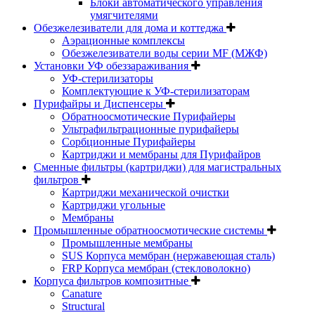
Блоки автоматического управления
умягчителями
Обезжелезиватели для дома и коттеджа
Аэрационные комплексы
Обезжелезиватели воды серии MF (МЖФ)
Установки УФ обеззараживания
УФ-стерилизаторы
Комплектующие к УФ-стерилизаторам
Пурифайры и Диспенсеры
Обратноосмотические Пурифайеры
Ультрафильтрационные пурифайеры
Сорбционные Пурифайеры
Картриджи и мембраны для Пурифайров
Сменные фильтры (картриджи) для магистральных
фильтров
Картриджи механической очистки
Картриджи угольные
Мембраны
Промышленные обратноосмотические системы
Промышленные мембраны
SUS Корпуса мембран (нержавеющая сталь)
FRP Корпуса мембран (стекловолокно)
Корпуса фильтров композитные
Canature
Structural