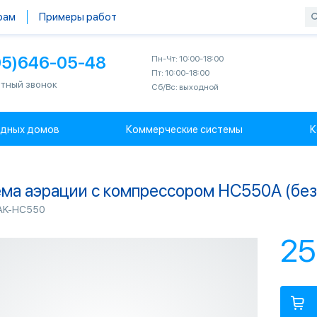
рам
Примеры работ
95)646-05-48
Пн-Чт: 10:00-18:00
Пт: 10:00-18:00
тный звонок
Сб/Вс: выходной
одных домов
Коммерческие системы
К
ма аэрации с компрессором HC550A (без
AK-HC550
25