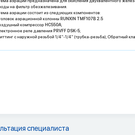
ема аэрации предназначена для окисления двухвалентного желез
воды на фильтр обезжелезивания.
ема аэрации состоит из следующих компонентов:
головок аэрационной колонны
RUNXIN TMF107B 2.5
Воздушный компрессор
HC550A
;
лектронное реле давления
PRVFF DSK-5
;
иттинг с наружной резьбой 1/4"-1/4" (трубка-резьба), Обратный кл
льтация специалиста