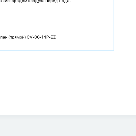
а кислородом воздуха перед пода-
апан (прямой)
CV-06-14P-EZ