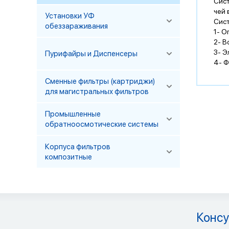
Сист
чей 
Установки УФ
Сист
обеззараживания
1-
О
2- 
3-
Э
Пурифайры и Диспенсеры
4-
Ф
Сменные фильтры (картриджи)
для магистральных фильтров
Промышленные
обратноосмотические системы
Корпуса фильтров
композитные
Консу