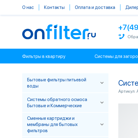
О нас
Контакты
Оплата и доставка
Диле
+7(4
Обра
Фильтры в квартиру
Системы для загор
Бытовые фильтры питьевой
Систе
воды
Артикул:
Системы обратного осмоса
Бытовые и Коммерческие
Сменные картриджи и
мембраны для бытовых
фильтров