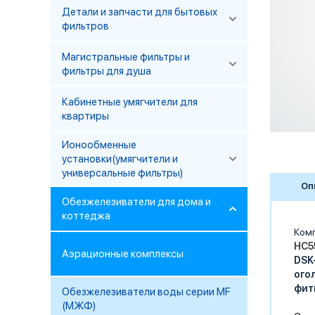
Детали и запчасти для бытовых
фильтров
Магистральные фильтры и
фильтры для душа
Кабинетные умягчители для
квартиры
Ионообменные
установки(умягчители и
универсальные фильтры)
Оп
Обезжелезиватели для дома и
коттеджа
Комп
HC5
Аэрационные комплексы
DSK
ого
фит
Обезжелезиватели воды серии MF
(МЖФ)