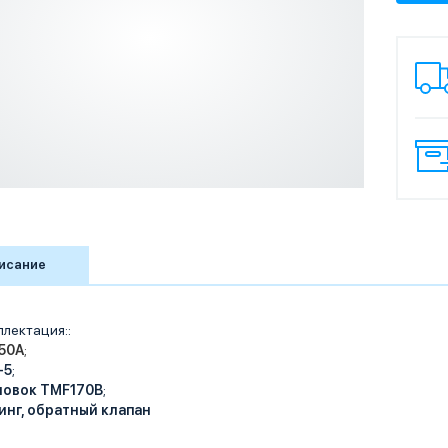
исание
лектация::
50A
;
-5
;
ловок TMF170B
;
инг, обратный клапан