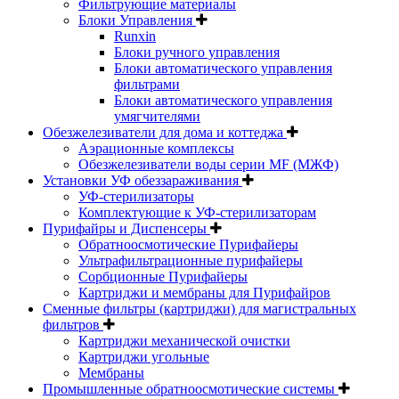
Фильтрующие материалы
Блоки Управления
Runxin
Блоки ручного управления
Блоки автоматического управления
фильтрами
Блоки автоматического управления
умягчителями
Обезжелезиватели для дома и коттеджа
Аэрационные комплексы
Обезжелезиватели воды серии MF (МЖФ)
Установки УФ обеззараживания
УФ-стерилизаторы
Комплектующие к УФ-стерилизаторам
Пурифайры и Диспенсеры
Обратноосмотические Пурифайеры
Ультрафильтрационные пурифайеры
Сорбционные Пурифайеры
Картриджи и мембраны для Пурифайров
Сменные фильтры (картриджи) для магистральных
фильтров
Картриджи механической очистки
Картриджи угольные
Мембраны
Промышленные обратноосмотические системы